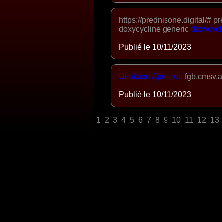
https://prednisone.digital/# 
doxycycline generic
doxycyc
Publié le 10/11/2023
Ukokuxu
Apohiwu
fgb.cmsv.as
Publié le 10/11/2023
1
2
3
4
5
6
7
8
9
10
11
12
13