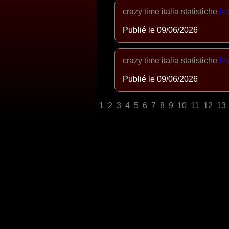
crazy time italia statistiche
ht
Publié le 09/06/2026
crazy time italia statistiche
ht
Publié le 09/06/2026
1
2
3
4
5
6
7
8
9
10
11
12
13