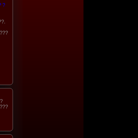
? ?
??.
????
??
????