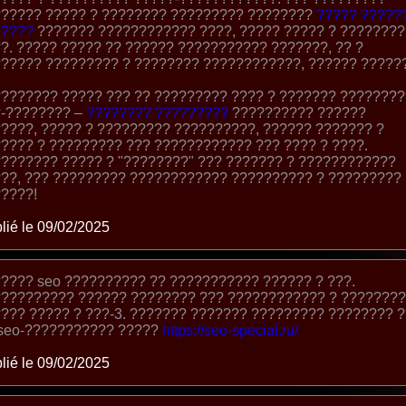
????? ????? ? ???????? ????????? ????????
????? ?????
?????
??????? ???????????? ????, ????? ????? ? ????????
?. ????? ????? ?? ?????? ??????????? ???????, ?? ?
????? ????????? ? ???????? ????????????, ?????? ?????
??????? ????? ??? ?? ????????? ???? ? ??????? ???????
-???????? –
???????? ?????????
?????????? ??????
????, ????? ? ????????? ??????????, ?????? ??????? ?
???? ? ????????? ??? ???????????? ??? ???? ? ????.
??????? ????? ? "????????" ??? ??????? ? ????????????
??, ??? ????????? ???????????? ?????????? ? ?????????
????!
lié le 09/02/2025
???? seo ?????????? ?? ??????????? ?????? ? ???.
????????? ?????? ???????? ??? ???????????? ? ???????
??? ????? ? ???-3. ??????? ??????? ????????? ???????? 
seo-??????????? ?????
https://seo-special.ru/
lié le 09/02/2025