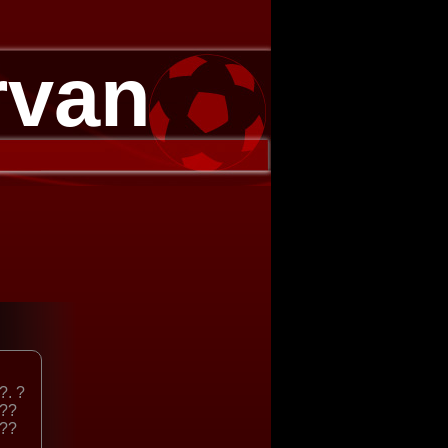
rvan
?. ?
???
???