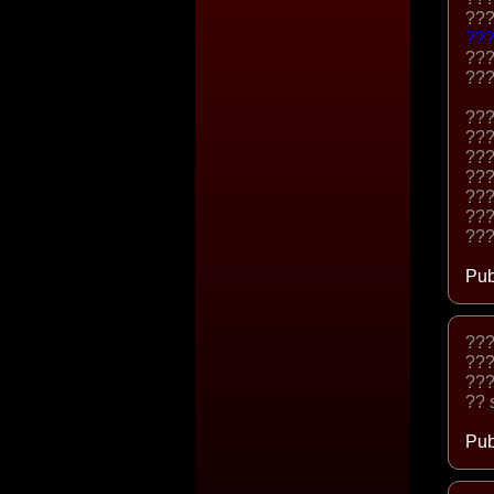
???
??
???
???
???
???
???
???
???
???
???
Pub
???
???
???
?? 
Pub