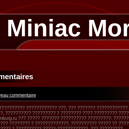
 Miniac Mo
entaires
eau commentaire
?????????? ???????????? ???, ??? ??????? ????????????
?, ?????????? ????????? ? ???????? ???? ????????? ????
mburg.ru ??? ????? ??????? ?????????? ?????????: ?????
??? ???????? ? ?????????????, ?????????? ????? ?? ???
???? ? ?????????? ?????-????????????. ??? ?????????