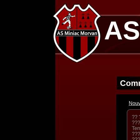
AS
Comm
Nouv
?? 
???
Ter
???
???