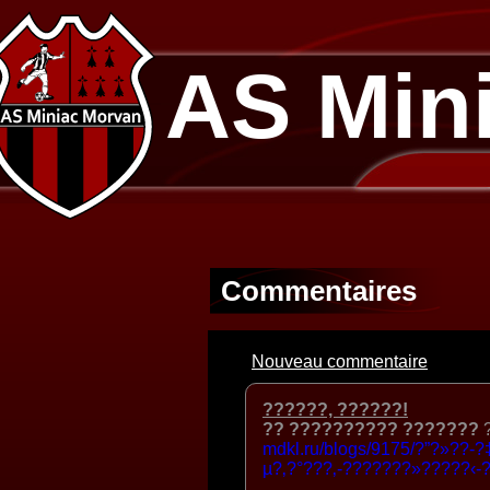
AS Min
Commentaires
Nouveau commentaire
??????, ??????!
?? ?????????? ???????
?
mdkl.ru/blogs/9175/?”?»??
µ?‚?°???‚-???????»?????‹-