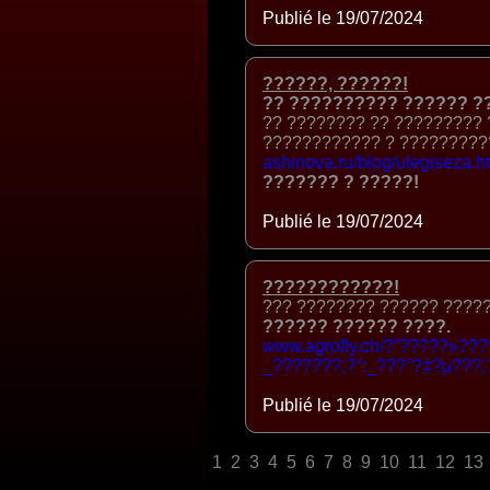
Publié le 19/07/2024
??????, ??????!
?? ?????????? ?????? ?
?? ???????? ?? ?????????
???????????? ? ?????????
ashinova.ru/blog/ulegiseza.h
??????? ? ?????!
Publié le 19/07/2024
????????????!
??? ???????? ?????? ????
?????? ?????? ????.
www.agrofly.ch/?”?????»?
_???????‚?°:_???°?‡?µ???
Publié le 19/07/2024
1
2
3
4
5
6
7
8
9
10
11
12
13